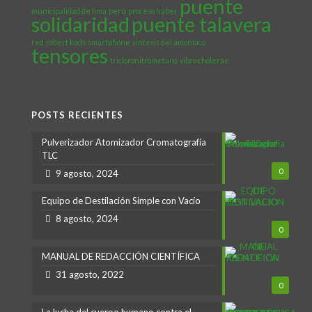
puente
municipalidad de lima
perú
proceso haber
solidaridad
puente talavera
red
robert koch
smartphone
síntesis del amoníaco
tensores
tricloronitrometano
vibro cholerae
POSTS RECIENTES
Pulverizador Atomizador Cromatografía
TLC
0
9 agosto, 2024
Equipo de Destilación Simple con Vacío
8 agosto, 2024
0
MANUAL DE REDACCIÓN CIENTÍFICA
31 agosto, 2022
0