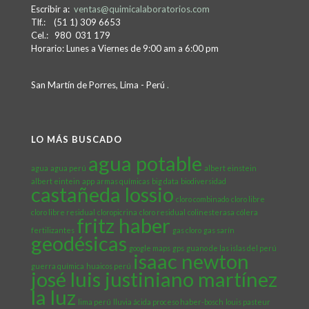
Escribir a:
ventas@quimicalaboratorios.com
Tlf.: (51 1) 309 6653
Cel.: 980 031 179
Horario: Lunes a Viernes de 9:00 am a 6:00 pm
San Martín de Porres, Lima - Perú
.
LO MÁS BUSCADO
agua potable
agua
agua perú
albert einstein
albert eintein
app
armas químicas
big data
biodiversidad
castañeda lossio
cloro combinado
cloro libre
cloro libre residual
cloropicrina
cloro residual
colinesterasa
cólera
fritz haber
fertilizantes
gas cloro
gas sarín
geodésicas
google maps
gps
guano de las islas del perú
isaac newton
guerra química
huaicos perú
josé luis justiniano martínez
la luz
lima perú
lluvia ácida proceso haber-bosch
louis pasteur