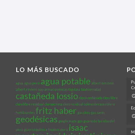
LO MÁS BUSCADO
P
agua potable
Pu
agua
agua perú
albert einstein
Cr
albert eintein
app
armas químicas
big data
biodiversidad
castañeda lossio
cloro combinado
cloro libre
cloro libre residual
cloropicrina
cloro residual
colinesterasa
cólera
fritz haber
Eq
fertilizantes
gas cloro
gas sarín
geodésicas
google maps
gps
guano de las islas del
isaac
perú
guerra química
huaicos perú
M