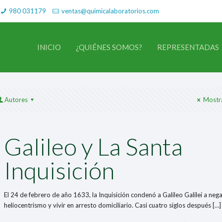
980 031179
ventas@quimicalaboratorios.com
INICIO
¿QUIÉNES SOMOS?
REPRESENTADAS
Autores
Mostr
Galileo y La Santa
Inquisición
El 24 de febrero de año 1633, la Inquisición condenó a Galileo Galilei a nega
heliocentrismo y vivir en arresto domiciliario. Casi cuatro siglos después
[…]