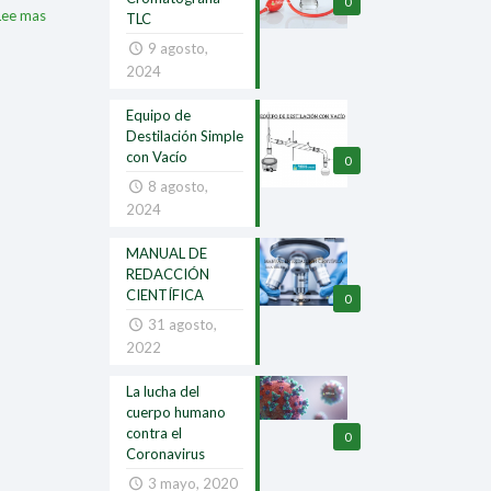
0
Lee mas
TLC
9 agosto,
2024
Equipo de
Destilación Simple
con Vacío
0
8 agosto,
2024
MANUAL DE
REDACCIÓN
CIENTÍFICA
0
31 agosto,
2022
La lucha del
cuerpo humano
contra el
0
Coronavirus
3 mayo, 2020