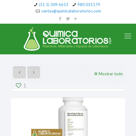
(51 1) 309 6653
980 031179
ventas@quimicalaboratorios.com
Mostrar todo
1