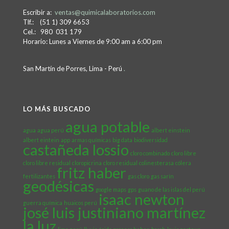
Escribir a:
ventas@quimicalaboratorios.com
Tlf.: (51 1) 309 6653
Cel.: 980 031 179
Horario: Lunes a Viernes de 9:00 am a 6:00 pm
San Martín de Porres, Lima - Perú
.
LO MÁS BUSCADO
agua potable
agua
agua perú
albert einstein
albert eintein
app
armas químicas
big data
biodiversidad
castañeda lossio
cloro combinado
cloro libre
cloro libre residual
cloropicrina
cloro residual
colinesterasa
cólera
fritz haber
fertilizantes
gas cloro
gas sarín
geodésicas
google maps
gps
guano de las islas del perú
isaac newton
guerra química
huaicos perú
josé luis justiniano martínez
la luz