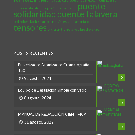
lima perú
lluvia ácida proceso haber-bosch
louis pasteur
puente
municipalidad de lima
perú
proceso haber
solidaridad
puente talavera
red
robert koch
smartphone
síntesis del amoníaco
tensores
tricloronitrometano
vibro cholerae
POSTS RECIENTES
Pulverizador Atomizador Cromatografía
TLC
0
9 agosto, 2024
Equipo de Destilación Simple con Vacío
8 agosto, 2024
0
MANUAL DE REDACCIÓN CIENTÍFICA
31 agosto, 2022
0