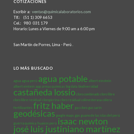
COTIZACIONES
Escribir a:
ventas@quimicalaboratorios.com
Tlf.: (51 1) 309 6653
Cel.: 980 031 179
Horario: Lunes a Viernes de 9:00 am a 6:00 pm
San Martín de Porres, Lima - Perú
.
LO MÁS BUSCADO
agua potable
agua
agua perú
albert einstein
albert eintein
app
armas químicas
big data
biodiversidad
castañeda lossio
cloro combinado
cloro libre
cloro libre residual
cloropicrina
cloro residual
colinesterasa
cólera
fritz haber
fertilizantes
gas cloro
gas sarín
geodésicas
google maps
gps
guano de las islas del perú
isaac newton
guerra química
huaicos perú
josé luis justiniano martínez