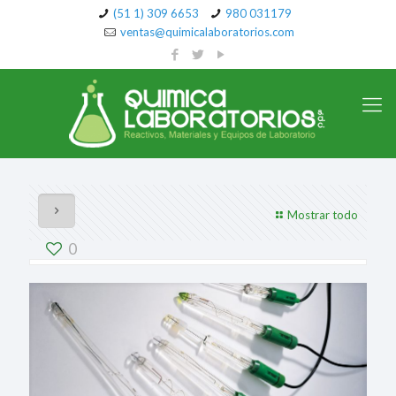
(51 1) 309 6653
980 031179
ventas@quimicalaboratorios.com
Mostrar todo
0