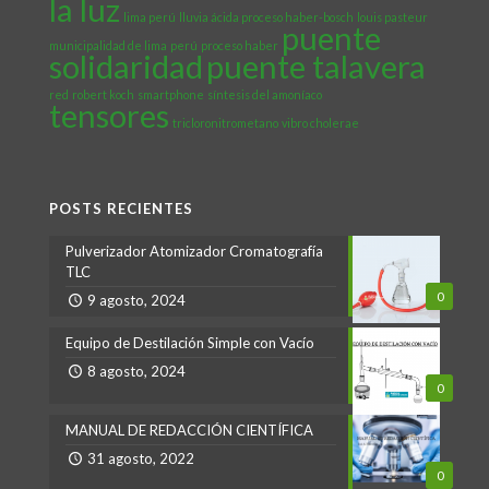
la luz
lima perú
lluvia ácida proceso haber-bosch
louis pasteur
puente
municipalidad de lima
perú
proceso haber
solidaridad
puente talavera
red
robert koch
smartphone
síntesis del amoníaco
tensores
tricloronitrometano
vibro cholerae
POSTS RECIENTES
Pulverizador Atomizador Cromatografía
TLC
0
9 agosto, 2024
Equipo de Destilación Simple con Vacío
8 agosto, 2024
0
MANUAL DE REDACCIÓN CIENTÍFICA
31 agosto, 2022
0