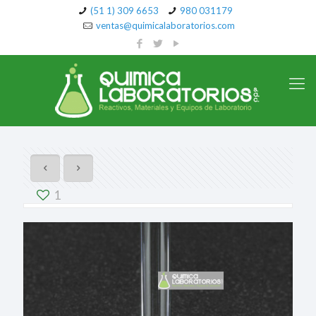
(51 1) 309 6653
980 031179
ventas@quimicalaboratorios.com
1