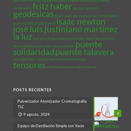
cloro libre residual
cloropicrina
cloro residual
colinesterasa
cólera
fritz haber
fertilizantes
gas cloro
gas sarín
geodésicas
google maps
gps
guano de las islas del perú
isaac newton
guerra química
huaicos perú
josé luis justiniano martínez
la luz
lima perú
lluvia ácida proceso haber-bosch
louis pasteur
puente
municipalidad de lima
perú
proceso haber
solidaridad
puente talavera
red
robert koch
smartphone
síntesis del amoníaco
tensores
tricloronitrometano
vibro cholerae
POSTS RECIENTES
Pulverizador Atomizador Cromatografía
TLC
0
9 agosto, 2024
Equipo de Destilación Simple con Vacío