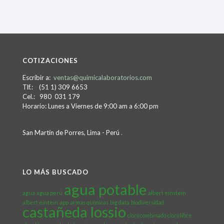
COTIZACIONES
Escribir a:
ventas@quimicalaboratorios.com
Tlf.: (51 1) 309 6653
Cel.: 980 031 179
Horario: Lunes a Viernes de 9:00 am a 6:00 pm
San Martín de Porres, Lima - Perú
.
LO MÁS BUSCADO
agua potable
agua
agua perú
albert einstein
albert eintein
app
armas químicas
big data
biodiversidad
castañeda lossio
cloro combinado
cloro libre